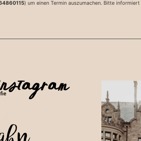
64860115
) um einen Termin auszumachen. Bitte informier
Instagram
fie