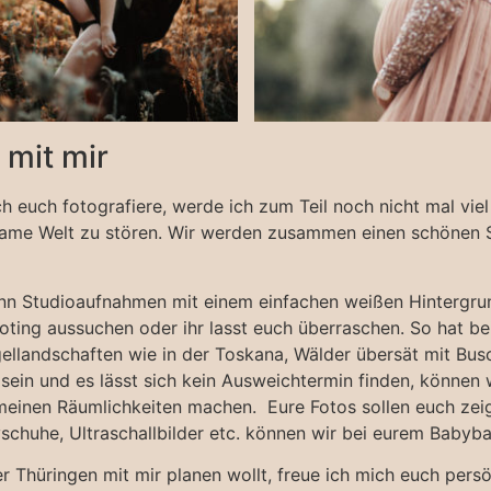
mit mir
 ich euch fotografiere, werde ich zum Teil noch nicht mal v
nsame Welt zu stören. Wir werden zusammen einen schöne
denn Studioaufnahmen mit einem einfachen weißen Hintergrun
ing aussuchen oder ihr lasst euch überraschen. So hat beis
gellandschaften wie in der Toskana, Wälder übersät mit Bu
t sein und es lässt sich kein Ausweichtermin finden, könne
einen Räumlichkeiten machen. Eure Fotos sollen euch zeige
schuhe, Ultraschallbilder etc. können wir bei eurem Babyb
r Thüringen mit mir planen wollt, freue ich mich euch pers